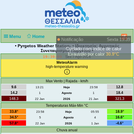
Menu
Home
°F
Notificação
Sexta 19:39
• Pyrgetos Weather Station- • Ιδιοκτησία: Αγροτικός
Cuidado com índice de calor
Συνεταιρισμός Πυργετού •
Exaustão por calor
30.9°C
19:39:09
Sex 7 Ago 2026
MeteoAlarm
high-temperature warning
Max Vento | Rajada - km/h
9.6
12.8
13:21
Hoje
23:58
14.2
18.4
1
Agosto
1
148.3
321.3
22 Jan
2026
21 Jan
Temperaturas Máx-Min °C
33.8°
18.9°
23:58
Hoje
05:55
34.5°
16.6°
5
Agosto
4
57.8°
-4.6°
22 Jan
2026
1 Jan
Chuva anual