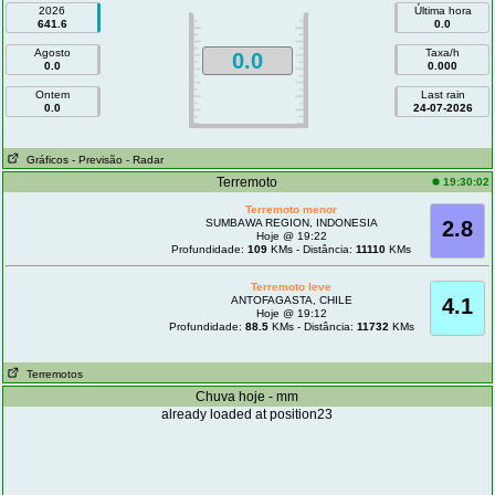
2026
Última hora
641.6
0.0
Agosto
Taxa/h
0.0
0.0
0.000
Ontem
Last rain
0.0
24-07-2026
Gráficos
- Previsão
- Radar
Terremoto
19:30:02
Terremoto menor
SUMBAWA REGION, INDONESIA
2.8
Hoje @ 19:22
Profundidade:
109
KMs - Distância:
11110
KMs
Terremoto leve
ANTOFAGASTA, CHILE
4.1
Hoje @ 19:12
Profundidade:
88.5
KMs - Distância:
11732
KMs
Terremotos
Chuva hoje - mm
already loaded at position23