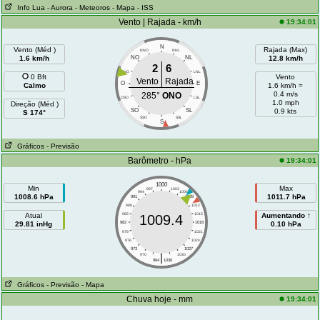
Info Lua
- Aurora
- Meteoros
- Mapa
- ISS
Vento | Rajada - km/h
19:34:01
N
Vento (Méd )
Rajada (Max)
NNO
NNL
1.6 km/h
NO
NL
12.8 km/h
2
6
ONO
LNL
0 Bft
Vento
Vento
Rajada
O
E
Calmo
1.6 km/h =
0.4 m/s
285°
ONO
OSO
LSL
1.0 mph
Direção (Méd )
SO
SL
0.9 kts
S 174°
SSO
SSL
S
Gráficos
- Previsão
Barômetro - hPa
19:34:01
1000
Min
Max
997
1003
994
1006
1008.6 hPa
1011.7 hPa
991
1009
988
1012
Atual
985
1015
Aumentando ↑
1009.4
29.81 inHg
982
1018
0.10 hPa
979
1021
976
1024
973
1027
|
970
1030
964
1036
Gráficos
- Previsão
- Mapa
Chuva hoje - mm
19:34:01