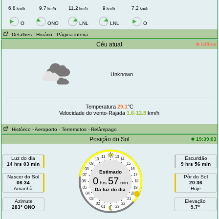
6.8
9.7
11.2
9
7.2
km/h
km/h
km/h
km/h
km/h
O
ONO
LNL
LNL
O
Detalhes
- Horário
- Página inteira
Céu atual
Offline
Unknown
Temperatura
29.1
°C
Velocidade do vento-Rajada
1.6-12.8
km/h
Histórico
- Aeroporto
- Terremotos
- Relâmpago
Posição do Sol
19:39:03
11
13
Luz do dia
Escuridão
10
14
14 hrs 03 min
09
15
9 hrs 56 min
08
16
Estimado
07
17
Nascer do Sol
Pôr do Sol
0
57
06
18
06:34
hrs
min
20:36
05
19
Amanhã
Hoje
Da luz do dia
04
20
03
21
Azimute
Elevação
02
22
283° ONO
01
23
9.7°