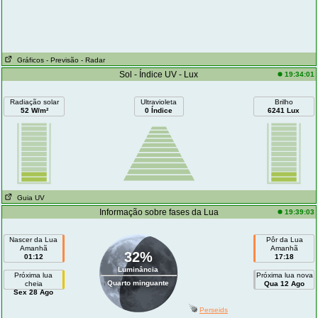
Gráficos
- Previsão
- Radar
Sol - Índice UV - Lux
19:34:01
Radiação solar
Ultravioleta
Brilho
52 W/m²
0 Índice
6241 Lux
Guia UV
Informação sobre fases da Lua
19:39:03
Nascer da Lua
Pôr da Lua
Amanhã
Amanhã
32%
01:12
17:18
Luminância
Próxima lua
Próxima lua nova
Quarto minguante
cheia
Qua 12 Ago
Sex 28 Ago
Perseids