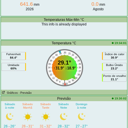
641.6
0.0
mm
mm
2026
Agosto
Temperaturas Máx-Min °C
This info is already displayed
Temperatura °C
19:34:01
20
19
21
Fahrenheit
Índice de calor
18
22
84.4°
30.9°
17
23
16
29.1°
24
15
25
Umidade
Bulbo Úmido
↑
31.9°
↓
18.9°
14
26
60%
23.2°
13
27
12
28
Ponto de orvalho
11
29
21.1°
10
30
|
9
31
8
32
Gráficos
- Previsão
Previsão
19:30:02
Sábado
Sábado
Sábado
Sábado
Domingo
à noite
Manhã
Tarde
Noite
à noite
26
26°
26
31°
31
32°
28
32°
27
27°
-
-
-
-
-