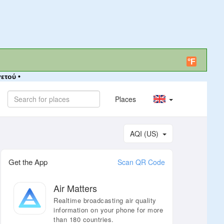
°F
ετού •