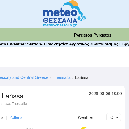
Pyrgetos Pyrgetos
getos Weather Station- • Ιδιοκτησία: Αγροτικός Συνεταιρισμός Πυργ