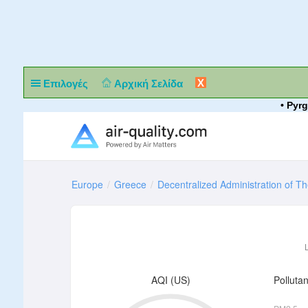
X
Επιλογές
Αρχική Σελίδα
• Pyr