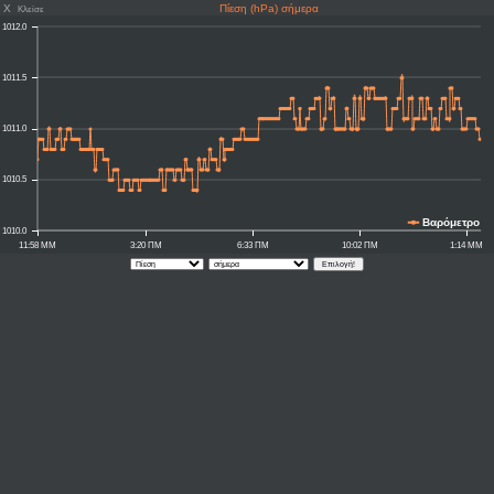
X
Πίεση (hPa) σήμερα
Κλείσε