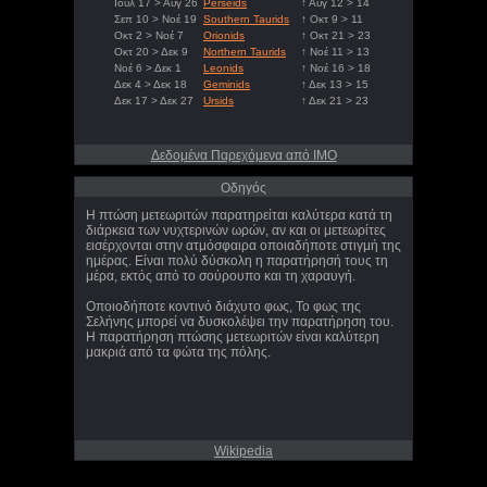
Ιούλ 17 > Αυγ 26
Perseids
↑ Αυγ 12 > 14
Σεπ 10 > Νοέ 19
Southern Taurids
↑ Οκτ 9 > 11
Οκτ 2 > Νοέ 7
Orionids
↑ Οκτ 21 > 23
Οκτ 20 > Δεκ 9
Northern Taurids
↑ Νοέ 11 > 13
Νοέ 6 > Δεκ 1
Leonids
↑ Νοέ 16 > 18
Δεκ 4 > Δεκ 18
Geminids
↑ Δεκ 13 > 15
Δεκ 17 > Δεκ 27
Ursids
↑ Δεκ 21 > 23
Δεδομένα Παρεχόμενα από IMO
Οδηγός
Η πτώση μετεωριτών παρατηρείται καλύτερα κατά τη
διάρκεια των νυχτερινών ωρών, αν και οι μετεωρίτες
εισέρχονται στην ατμόσφαιρα οποιαδήποτε στιγμή της
ημέρας. Είναι πολύ δύσκολη η παρατήρησή τους τη
μέρα, εκτός από το σούρουπο και τη χαραυγή.
Οποιοδήποτε κοντινό διάχυτο φως, Το φως της
Σελήνης μπορεί να δυσκολέψει την παρατήρηση του.
Η παρατήρηση πτώσης μετεωριτών είναι καλύτερη
μακριά από τα φώτα της πόλης.
Wikipedia