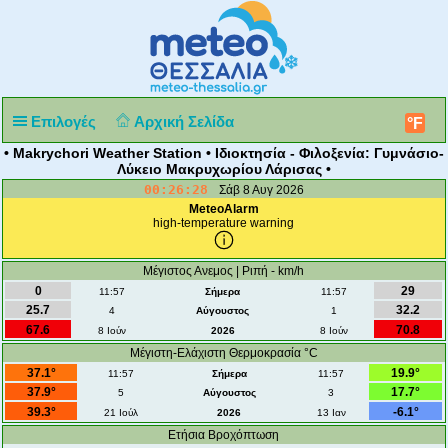
Επιλογές
Αρχική Σελίδα
°F
• Makrychori Weather Station • Ιδιοκτησία - Φιλοξενία: Γυμνάσιο-
Λύκειο Μακρυχωρίου Λάρισας •
00:26:28
Σάβ 8 Αυγ 2026
MeteoAlarm
high-temperature warning
Μέγιστος Ανεμος | Ριπή - km/h
0
29
11:57
Σήμερα
11:57
25.7
32.2
4
Αύγουστος
1
67.6
70.8
8 Ιούν
2026
8 Ιούν
Μέγιστη-Ελάχιστη Θερμοκρασία °C
37.1°
19.9°
11:57
Σήμερα
11:57
37.9°
17.7°
5
Αύγουστος
3
39.3°
-6.1°
21 Ιούλ
2026
13 Ιαν
Ετήσια Βροχόπτωση