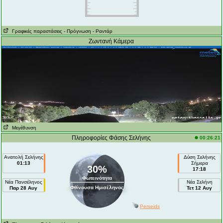
Γραφικές παραστάσεις
- Πρόγνωση
- Ραντάρ
Ζωντανή Κάμερα
Μεγέθυνση
Πληροφορίες Φάσης Σελήνης
00:26:21
Ανατολή Σελήνης
Δύση Σελήνης
01:13
Σήμερα
30%
17:18
Φωτεινότητα
Νέα Πανσέληνος
Νέα Σελήνη
Φθίνουσα Ημισέληνος
Παρ 28 Αυγ
Τετ 12 Αυγ
Perseids