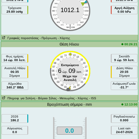
988
1012
Τρέχουσα
985
1015
Αργή Αύξηση
1012.1
29.89 inHg
982
1018
0.00 hPa
979
1021
976
1024
973
1027
|
970
1030
964
1036
Γραφικές παραστάσεις
- Πρόγνωση
- Χάρτης
Θέση Ηλιου
00:26:21
11
13
Φως ημέρας
Σκοτάδι
10
14
14 ώρ. 00 λεπ.
09
15
9 ώρ. 59 λεπ.
08
16
Εκτιμώμενο
07
17
Ανατολή Ηλίου
Δύση Ηλίου
6
09
06
18
06:35
ώρ.
λεπ.
20:35
05
19
Σήμερα
Σήμερα
Μέχρι την
04
20
Ανατολή
03
21
Aζιμούθιο
Ανύψωση/Γωνία
02
22
340.2° ΒΒΔ
01
23
-31.7°
Πληροφ. για Σελήνη
- Βόρειο Σέλας
- Μετεωρίτες
- Χάρτης
- ISS
Βροχόπτωση σήμερα - mm
12:13:00
2026
Ραγδαιότητα/ω
186.2
0.000
Αύγουστος
Last rain
0.0
0.0
24-07-2026