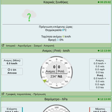
Καιρικές Συνθήκες
00:25:02
Πρόγνωση επόμενης ώρας:
Θερμοκρασία
0
°C
Ταχύτητα ανέμου
0
km/h
Βροχή
0%
Ιστορικό
- Aεροδρόμιο
- Σεισμοί
- Αστραπή
Ανεμος | Ριπή - km/h
12:13:00
Β
Ανεμος (Μέση)
Ανεμος
ΒΒΔ
ΒΒΑ
0.0 km/h
ΒΔ
ΒA
0.0 km/h =
0
0
0.0 m/s
ΔΒΔ
AΒA
0.0 mph
0 Bft
Ανεμος
Ριπή
Δ
E
0.0 kts
Απνοια
Ριπή
234°
ΝΔ
ΔΝΔ
ANA
0.0 km/h =
0.0 m/s
ΝΔ
NA
0.0 mph
ΝΝΔ
NNA
N
0.0 kts
Γραφικές παραστάσεις
- Πρόγνωση
Βαρόμετρο - hPa
12:13:00
1000
Ελάχιστη
Μέγιστος
997
1003
994
1006
1012.1 hPa
1012.3 hPa
991
1009