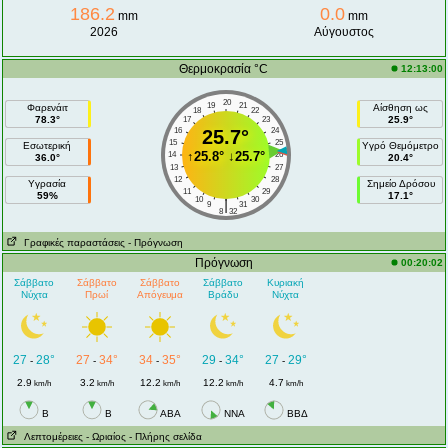
186.2
0.0
mm
mm
2026
Αύγουστος
Θερμοκρασία °C
12:13:00
20
19
21
Φαρενάιτ
Αίσθηση ως
18
22
78.3°
25.9°
17
23
16
25.7°
24
15
25
Εσωτερική
Υγρό Θεμόμετρο
↑
25.8°
↓
25.7°
14
26
36.0°
20.4°
13
27
12
28
Υγρασία
Σημείο Δρόσου
11
29
59%
17.1°
10
30
|
9
31
8
32
Γραφικές παραστάσεις
- Πρόγνωση
Πρόγνωση
00:20:02
Σάββατο
Σάββατο
Σάββατο
Σάββατο
Κυριακή
Νύχτα
Πρωί
Απόγευμα
Βράδυ
Νύχτα
27
28°
27
34°
34
35°
29
34°
27
29°
-
-
-
-
-
2.9
3.2
12.2
12.2
4.7
km/h
km/h
km/h
km/h
km/h
Β
Β
AΒA
NNA
ΒΒΔ
Λεπτομέρειες
- Ωριαίος
- Πλήρης σελίδα