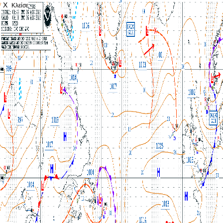
X
Κλείσε