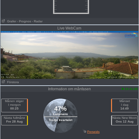
Grafer
- Prognos
- Radar
Live WebCam
Förstora
Information om månfasen
10:41:38
Månen stiger
Månset
I morgon
I dag
47%
00:25
14:49
Luminans
Nästa fullmåne
Nästa New Moon
Tredje kvartalet
Fre 28 Aug
Ons 12 Aug
Perseids