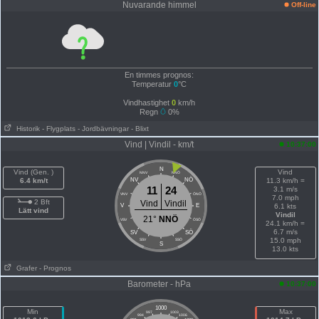
Nuvarande himmel
Off-line
En timmes prognos:
Temperatur
0
°C
Vindhastighet
0
km/h
Regn
0%
Historik
- Flygplats
- Jordbävningar
- Blixt
Vind | Vindil - km/t
10:37:00
N
Vind (Gen. )
Vind
NNV
NNÖ
NÖ
6.4 km/t
NV
11.3 km/h =
11
24
3.1 m/s
VNV
ÖNÖ
7.0 mph
2 Bft
Vind
Vindil
V
E
6.1 kts
Lätt vind
Vindil
21°
NNÖ
VSV
ÖSÖ
24.1 km/h =
6.7 m/s
SÖ
SV
15.0 mph
SSV
SSÖ
S
13.0 kts
Grafer
- Prognos
Barometer - hPa
10:37:00
1000
Min
Max
997
1003
994
1006