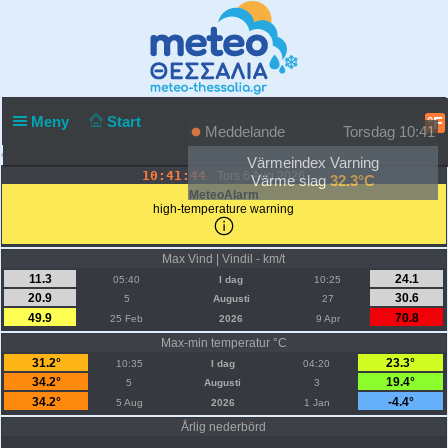
Meny
Start
°F
Meddelande
Torsdag 10:41
• Agia Weather Station • Ιδιοκτησία - Επίβλεψη: Πάνος Αρχοντής •
Värmeindex Varning
10:41:44
Tors 6 Aug 2026
Värme slag
32.3°C
MeteoAlarm
high-temperature warning
Max Vind | Vindil - km/t
11.3
24.1
05:40
I dag
10:25
20.9
30.6
5
Augusti
27
49.9
70.8
25 Feb
2026
9 Apr
Max-min temperatur °C
31.2°
23.3°
10:35
I dag
04:20
34.2°
19.4°
5
Augusti
3
34.2°
-4.4°
5 Aug
2026
1 Jan
Årlig nederbörd