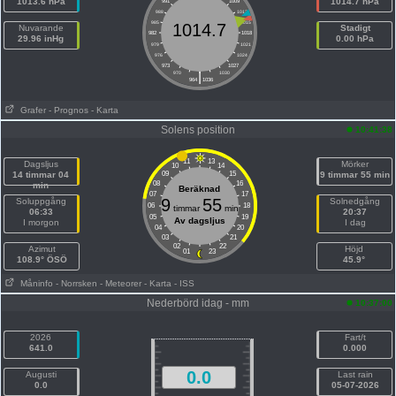
1013.6 hPa
1014.7 hPa
991
1009
988
1012
985
1015
1014.7
Nuvarande
Stadigt
982
1018
29.96 inHg
0.00 hPa
979
1021
976
1024
973
1027
|
970
1030
964
1036
Grafer
- Prognos
- Karta
Solens position
10:41:38
11
13
Dagsljus
Mörker
10
14
14 timmar 04
09
15
9 timmar 55 min
08
16
min
Beräknad
07
17
9
55
Soluppgång
Solnedgång
06
18
timmar
min
06:33
20:37
05
19
Av dagsljus
I morgon
I dag
04
20
03
21
02
22
Azimut
Höjd
01
23
108.9° ÖSÖ
45.9°
Måninfo
- Norrsken
- Meteorer
- Karta
- ISS
Nederbörd idag - mm
10:37:00
2026
Fart/t
641.0
0.000
0.0
Augusti
Last rain
0.0
05-07-2026