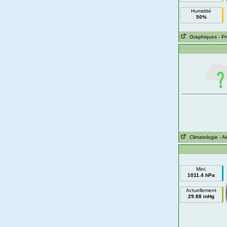
Humidité
50%
Graphiques
- P
Climatologie
- A
Mini.
1011.4 hPa
Actuellement
29.88 inHg