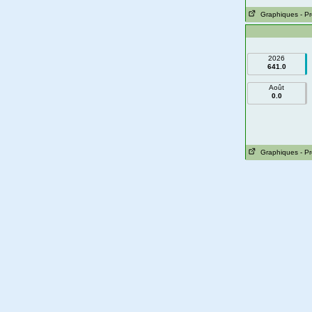
Graphiques
- P
2026
641.0
Août
0.0
Graphiques
- P