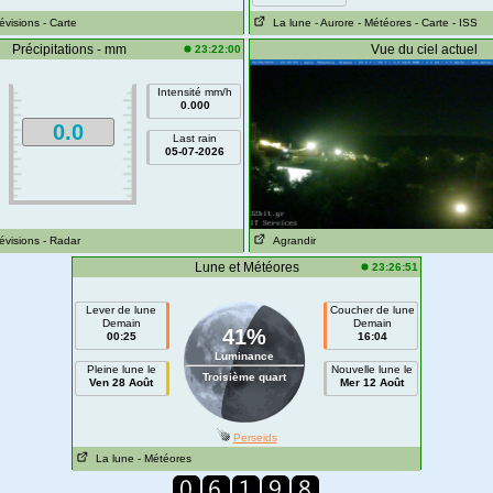
révisions
- Carte
La lune
- Aurore
- Météores
- Carte
- ISS
Précipitations - mm
Vue du ciel actuel
23:22:00
Intensité mm/h
0.000
0.0
Last rain
05-07-2026
révisions
- Radar
Agrandir
Lune et Météores
23:26:51
Lever de lune
Coucher de lune
Demain
Demain
41%
00:25
16:04
Luminance
Pleine lune le
Nouvelle lune le
Troisième quart
Ven 28 Août
Mer 12 Août
Perseids
La lune
- Météores