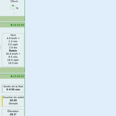
15
km/h
N
-
23:22:00
Vent
4.8 km/h =
1.3 m/s
3.0 mph
2.6 kts
Rafale
30.6 km/h =
8.5 m/s
19.0 mph
16.5 kts
23:26:51
Durée de la Nuit
9 H 55 min
Coucher du soleil
20:35
Demain
Élévation
-26.3°