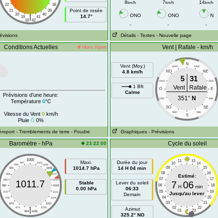
8
7
14
km/h
km/h
km/h
22
38
Point de rosée
21
39
20
40
|
ONO
ONO
N
14.7°
19
41
18
42
-
-
-
révisions
Détails
- Textes
- Nouvelle page
Conditions Actuelles
Vent | Rafale - km/h
Hors ligne
N
Vent (Moy.)
NNO
NNE
4.8 km/h
NO
NE
5
31
ONO
ENE
1 Bft
Vent
Rafale
O
E
Calme
Prévisions d'une heure:
351°
N
OSO
ESE
Température
0
°C
SO
SE
SSO
SSE
Vitesse du Vent
0
km/h
S
Pluie
0%
éroport
- Tremblements de terre
- Foudre
Graphiques
- Prévisions
Baromètre - hPa
Cycle du soleil
23:22:00
1000
11
13
Maxi.
Durée du jour
10
14
997
1003
994
1006
1014.7 hPa
14 H 04 min
09
15
991
1009
08
16
988
1012
Estimé:
07
17
985
1015
1011.7
7
06
Stable
Lever du soleil
06
18
982
1018
H
min
0.00 hPa
06:33
05
19
979
1021
Jusqu'au lever
Demain
04
20
976
1024
03
21
973
1027
|
02
22
970
1030
Azimut
01
23
964
1036
325.2° NO