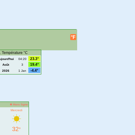
°F
i. Température °C
23.3°
ujourd'hui
04:20
19.4°
Août
3
-4.4°
2026
1 Jan
Hors ligne
Mercredi
32
°