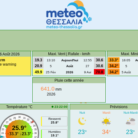
• Agia Weather Station • Ιδιοκτησία - Επίβλεψη: Πάνος Αρχοντής •
Maxi. Vent | Rafale - km/h
Maxi. Min
6 Août 2026
arm
19.3
30.6
33.3°
13:10
Aujourd'hui
12:55
16:05
A
e warning
20.9
30.6
34.2°
5
Août
27
5
49.9
70.8
34.2°
25 Fév
2026
9 Avr
5 Août
Pluie cette année
641.0
mm
2026
0.0
mm
Température °C
Prévisions
23:22:00
Août
Nuit
Mardi
Nuit-Mardi
30
29
31
Ressenti
28
32
25.8°
27
33
26
25.9°
34
25
35
23
34
23
°
°
°
Humidex
↑
33.3°
↓
23.3°
24
36
19.1°
23
37