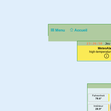
Menu
Accueil
23:26:58
Jeu 
MeteoAl
high-temperatur
Fahrenheit
78.6°
Intérieur
28.9°